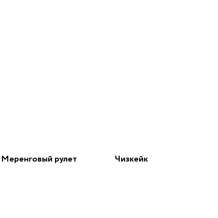
 Меренговый рулет
Чизкейк