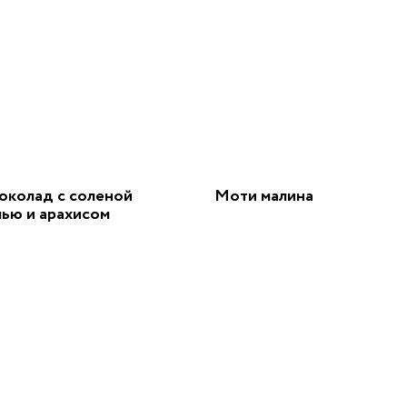
околад с соленой
Моти малина
лью и арахисом