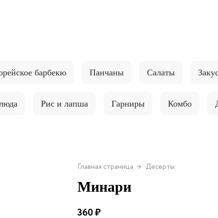
орейское барбекю
Панчаны
Салаты
Заку
блюда
Рис и лапша
Гарниры
Комбо
Главная страница
Десерты
Минари
360 ₽