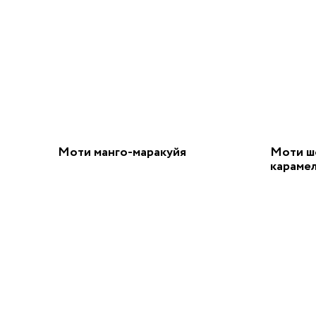
Моти манго-маракуйя
Моти ш
караме