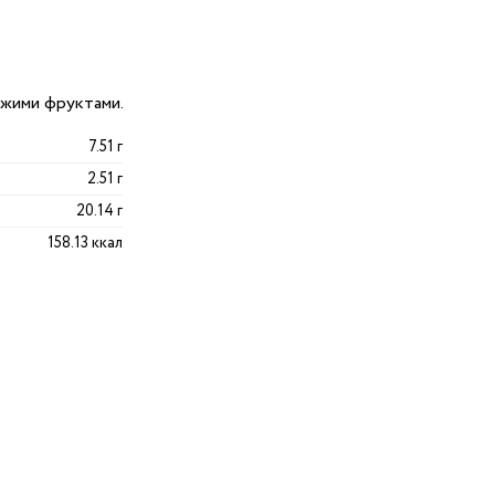
ежими фруктами.
7.51 г
2.51 г
20.14 г
158.13 ккал