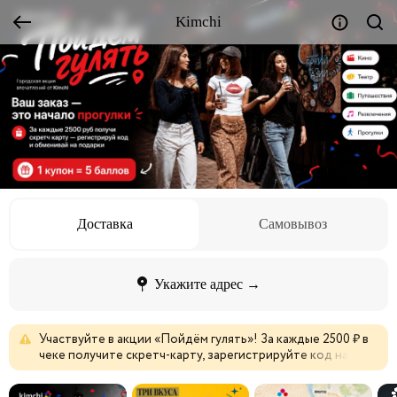
Kimchi
Доставка
Самовывоз
Укажите адрес →
Участвуйте
в
акции
«Пойдём
гулять»!
За
каждые
2500
₽
в
чеке
получите
скретч-карту,
зарегистрируйте
код
на
kimchi-promo-shop.ru
и
обменивайте
баллы
на
подарки.