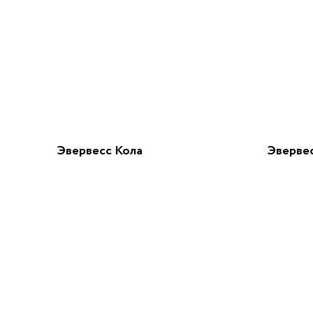
Эвервесс Кола
Эверве