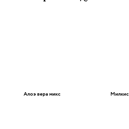
Алоэ вера микс
Милкис