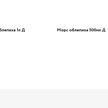
блепиха 1л Д
Морс облепиха 500мл Д