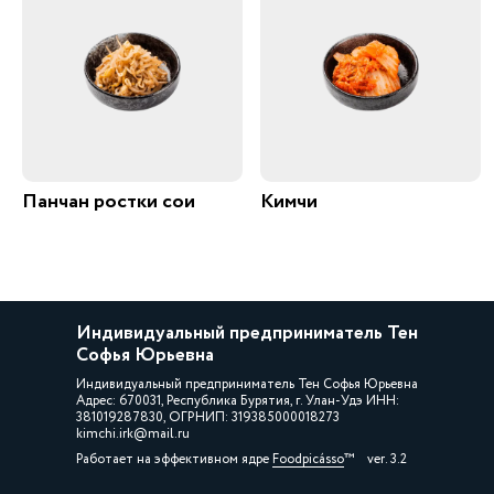
Панчан ростки сои
Кимчи
Индивидуальный предприниматель Тен
Софья Юрьевна
Индивидуальный предприниматель Тен Софья Юрьевна
Адрес: 670031, Республика Бурятия, г. Улан-Удэ ИНН:
381019287830, ОГРНИП: 319385000018273
kimchi.irk@mail.ru
Работает на эффективном ядре
Foodpicásso
ver. 3.2