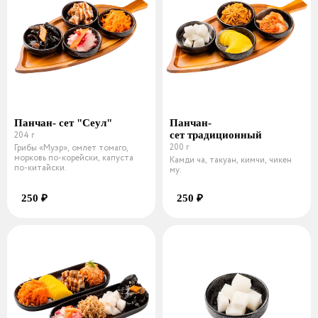
Панчан- сет "Сеул"
Панчан-
204 г
сет традиционный
200 г
Грибы «Муэр», омлет томаго,
морковь по-корейски, капуста
Камди ча, такуан, кимчи, чикен
по-китайски.
му.
250 ₽
250 ₽