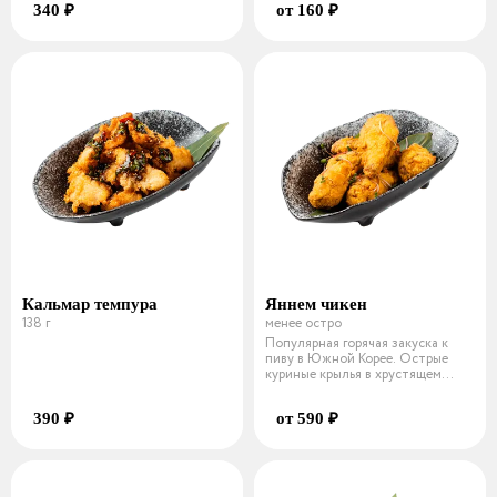
340 ₽
от 160 ₽
Кальмар темпура
Яннем чикен
138 г
менее остро
Популярная горячая закуска к
пиву в Южной Корее. Острые
куриные крылья в хрустящем
кляре.
390 ₽
от 590 ₽