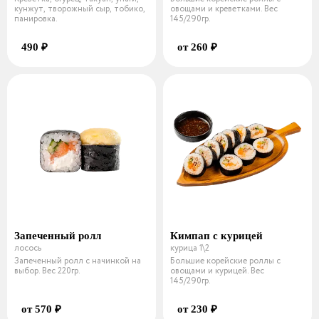
кунжут, творожный сыр, тобико,
овощами и креветками. Вес
панировка.
145/290гр.
490 ₽
от 260 ₽
Запеченный ролл
Кимпап с курицей
лосось
курица 1\2
Запеченный ролл с начинкой на
Большие корейские роллы с
выбор. Вес 220гр.
овощами и курицей. Вес
145/290гр.
от 570 ₽
от 230 ₽