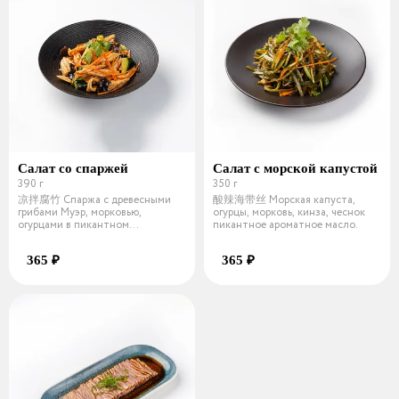
Салат со спаржей
Салат с морской капустой
390 г
350 г
凉拌腐竹 Спаржа с древесными
酸辣海带丝 Морская капуста,
грибами Муэр, морковью,
огурцы, морковь, кинза, чеснок
огурцами в пикантном
пикантное ароматное масло.
ароматном масле и ки
365 ₽
365 ₽