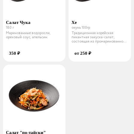
Салат Чука
Хе
180 г
окунь 100гр
Маринованные водоросли,
Традиционная корейская
ореховый соус, апельсин.
пикантная закуска-салат,
состоящая из промаринованной
начинки на вы
350 ₽
от 250 ₽
Салат "по-тайски"