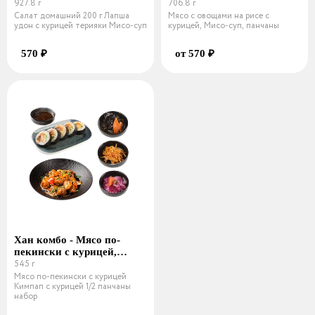
с курицей терияки, Мисо-
927.8 г
с курицей Мисо-суп,
706.8 г
суп
панчаны
Салат домашний 200 г Лапша
Мясо с овощами на рисе с
удон с курицей терияки Мисо-суп
курицей, Мисо-суп, панчаны
570 ₽
от 570 ₽
Хан комбо - Мясо по-
пекински с курицей,
Кимпап с курицей 1/2,
545 г
панчаны
Мясо по-пекински с курицей
Кимпап с курицей 1/2 панчаны
набор