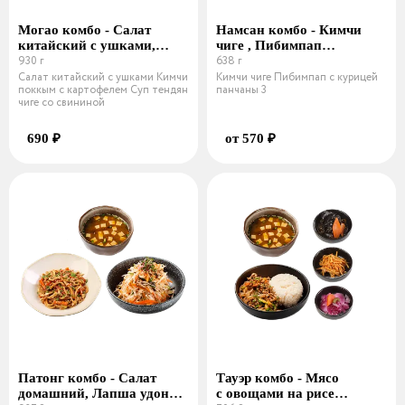
Могао комбо - Салат
Намсан комбо - Кимчи
китайский с ушками,
чиге , Пибимпап
Кимчи поккым
930 г
638 г
с курицей , 3 панчана
с картофелем, Суп тендян
Салат китайский с ушками Кимчи
Кимчи чиге Пибимпап с курицей
поккым с картофелем Суп тендян
панчаны 3
чиге
чиге со свининой
690 ₽
от 570 ₽
Патонг комбо - Салат
Тауэр комбо - Мясо
домашний, Лапша удон
с овощами на рисе