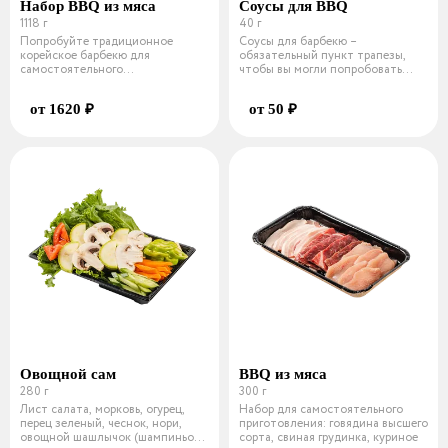
Набор BBQ из мяса
Соусы для BBQ
1118 г
40 г
Попробуйте традиционное
Соусы для барбекю –
корейское барбекю для
обязательный пункт трапезы,
самостоятельного
чтобы вы могли попробовать
приготовления. Состав мясно
сразу несколько
от 1620 ₽
от 50 ₽
Овощной сам
BBQ из мяса
280 г
300 г
Лист салата, морковь, огурец,
Набор для самостоятельного
перец зеленый, чеснок, нори,
приготовления: говядина высшего
овощной шашлычок (шампиньон,
сорта, свиная грудинка, куриное