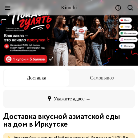
Kimchi
Доставка
Самовывоз
Укажите адрес →
Доставка вкусной азиатской еды
на дом в Иркутске
Участвуйте
в
акции
«Пойдём
гулять»!
За
каждые
2500
₽
в