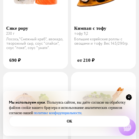
Сяке рору
Кимпап с тофу
230 г
тофу 1\2
Лосось,"Снежный краб", авокадо,
Большие корейские роллы с
творожный сыр, соус "спайси",
овощами и тофу. Вес 145/290гр.
соус "поке", соус "унаги".
690 ₽
от 210 ₽
Мы используем куки.
Пользуясь сайтом, вы даёте согласие на обработку
файлов cookie вашего браузера и использование аналитических сервисов
согласно нашей
политике конфиденциальности
.
ОК