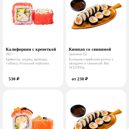
Калифорния с креветкой
Кимпап со свининой
160 г
свинина 1\2
Креветка, огурец, авокадо,
Большие корейские роллы с
тобико, японский майонез.
овощами и свининой. Вес
145/290гр.
530 ₽
от 230 ₽