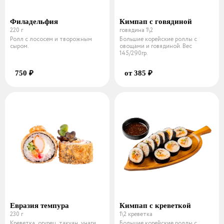
Филадельфия
Кимпап с говядиной
220 г
говядина 1\2
Ролл с лососем и творожным
Большие корейские роллы с
сыром.
овощами и говядиной. Вес
145/290гр.
750 ₽
от 385 ₽
Евразия темпура
Кимпап с креветкой
230 г
1\2 креветка
Креветка, огурец, такуан, унаги,
Большие корейские роллы с