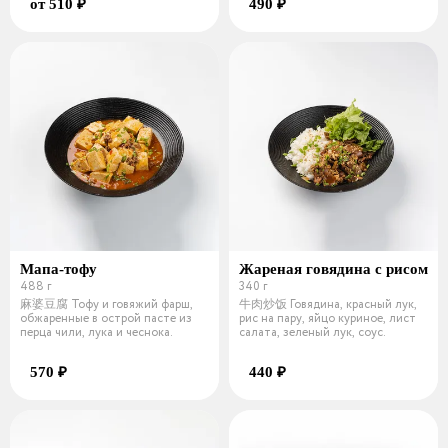
от 510 ₽
490 ₽
Мапа-тофу
Жареная говядина с рисом
488 г
340 г
麻婆豆腐 Тофу и говяжий фарш,
牛肉炒饭 Говядина, красный лук,
обжаренные в острой пасте из
рис на пару, яйцо куриное, лист
перца чили, лука и чеснока.
салата, зеленый лук, соус.
570 ₽
440 ₽