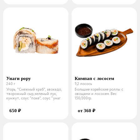
Унаги рору
Кимпап с лососем
240 г
1\2 лосось
Угорь, "Снежный краб", авокадо,
Большие корейские роллы с
творожный сыр,зеленый лук,
овощами и лососем. Вес
кунжут, соус "поке", соус "унаг
150/300гр.
650 ₽
от 360 ₽