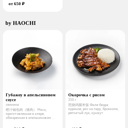
от 650 ₽
by HAOCHI
Губажоу в апельсиновом
Окорочка с рисом
соусе
350 г
свинина
照烧鸡腿米饭 Филе бедра
куриное, рис на пару, брокколи,
橙汁锅包肉（猪肉） Мясо,
репчатый лук, кунжут.
приготовленная в кляре,
обжаренная в апельсиновом
соусе с луком и морковью