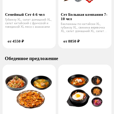
Семейный Сет 4-6 чел
Сет Большая компания 7-
10 чел
Губажоу XL, салат домашний XL,
салат китайский с фунчозой и
Баклажаны по-китайски XL,
говядиной XL мясо с ананасами
губажоу XL, свинина веревочка
XL, салат домашний XL, салат
кита
от 4550 ₽
от 8850 ₽
Обеденное предложение