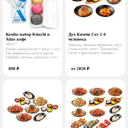
Комбо набор Kimchi и
Дуо Кимчи Сет 2-4
Atlas кофе
человека
480.2 г
Губажоу, свинина веревочка, мясо
с ананасами, салат "Домашний",
Комбо-набор Kimchi × Atlas — это
Салат с фунчозой и говядин
три фирменных моти в одной
коробке: малина, шоколад с сол
890 ₽
от 2850 ₽