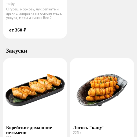
тофу
Огурец, морковь, лук репчатый,
арахис, заправка на основе мёда,
уксуса, мяты и кинзы.Вес 2
от 360 ₽
Закуски
Корейские домашние
Лосось "кацу"
пельмени
225 г