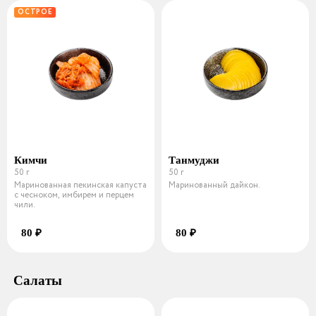
ОСТРОЕ
Кимчи
Танмуджи
50 г
50 г
Маринованная пекинская капуста
Маринованный дайкон.
с чесноком, имбирем и перцем
чили.
80 ₽
80 ₽
Салаты