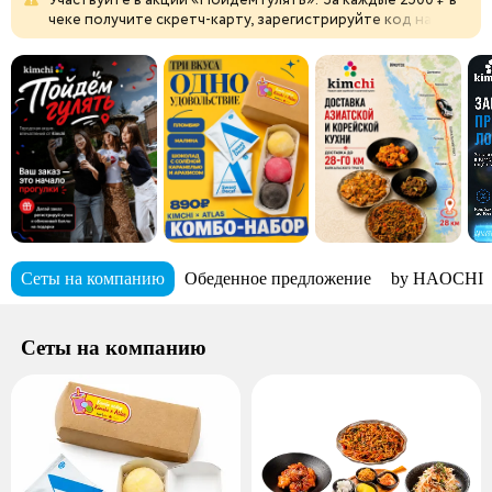
чеке
получите
скретч-карту,
зарегистрируйте
код
на
kimchi-promo-shop.ru
и
обменивайте
баллы
на
подарки.
Сеты на компанию
Обеденное предложение
by HAOCHI
Сеты на компанию