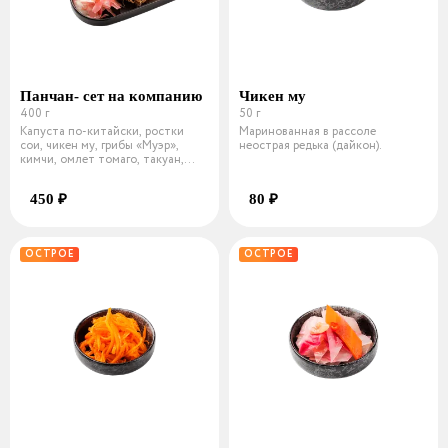
Панчан- сет на компанию
Чикен му
400 г
50 г
Капуста по-китайски, ростки
Маринованная в рассоле
сои, чикен му, грибы «Муэр»,
неострая редька (дайкон).
кимчи, омлет томаго, такуан,
морк
450 ₽
80 ₽
ОСТРОЕ
ОСТРОЕ