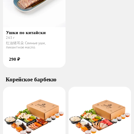
Ушки по китайски
245 г
红油猪耳朵 Свиные уши,
пикантное масло.
290 ₽
Корейское барбекю