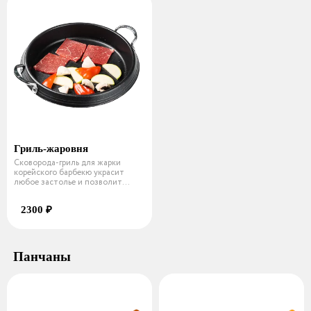
Гриль-жаровня
Сковорода-гриль для жарки
корейского барбекю украсит
любое застолье и позволит
провести ин
2300 ₽
Панчаны