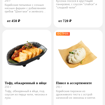
210 г
Кусочки лосося в хрустящей
панировке, с соусом "спайси" и
Корейские пельмени с сочным
"сладкий чили".
мясным фаршем с добавлением
грибов "Шиитаки" и зелёного
лука.
от 450 ₽
от 720 ₽
ОСТРОЕ
Тофу, обжаренный в яйце
Пянсе в ассортименте
250 г
210 г
Тофу, обжаренный в яйце, под
Корейские пирожки из
соусом из перца чили, чеснока и
дрожжевого теста с острой
лука.
начинкой из свинины и кимчи.