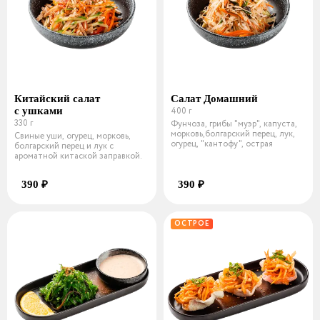
Китайский салат
Салат Домашний
с ушками
400 г
330 г
Фунчоза, грибы "муэр", капуста,
морковь,болгарский перец, лук,
Свиные уши, огурец, морковь,
огурец, "кантофу", острая
болгарский перец и лук с
ароматной китаской заправкой.
390 ₽
390 ₽
ОСТРОЕ