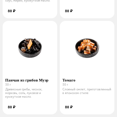
соус, мирин, кунжутное масло.
80 ₽
80 ₽
Панчан из грибов Муэр
Томаго
50 г
50 г
Древесные грибы, чеснок,
Слоеный омлет, приготовленный
морковь, соль, луковое и
в японском стиле.
кунжутное масло.
80 ₽
80 ₽