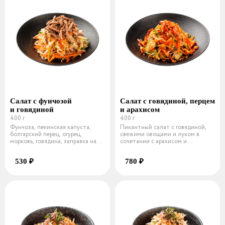
Салат с фунчозой
Салат с говядиной, перцем
и говядиной
и арахисом
400 г
400 г
Фунчоза, пекинская капуста,
Пикантный салат с говядиной,
болгарский перец, огурец,
свежими овощами и луком в
морковь, говядина, заправка на
сочетании с арахисом и
основ
хрустящим пе
530 ₽
780 ₽