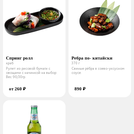
Спринг ролл
Ребра по- китайски
краб
370 г
Рулет из рисовой бумаги с
Свиные рёбра в соево-уксусном
овощами с начинкой на выбор:
соусе.
Вес 90/30гр.
от 260 ₽
890 ₽