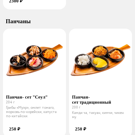
2300 ₽
Панчаны
Панчан- сет "Сеул"
Панчан-
204 г
сет традиционный
200 г
Грибы «Муэр», омлет томаго,
морковь по-корейски, капуста
Камди ча, такуан, кимчи, чикен
по-китайски.
му.
250 ₽
250 ₽