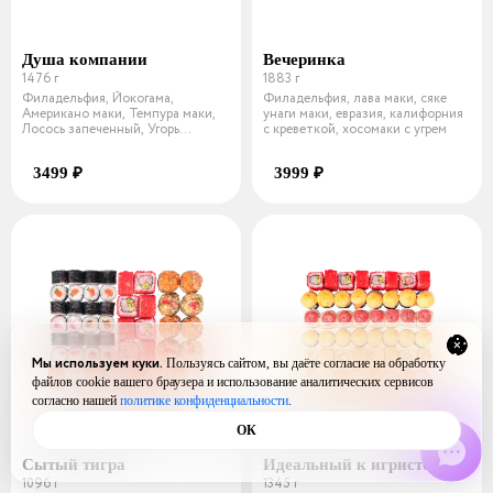
Душа компании
Вечеринка
1476 г
1883 г
Филадельфия, Йокогама,
Филадельфия, лава маки, сяке
Американо маки, Темпура маки,
унаги маки, евразия, калифорния
Лосось запеченный, Угорь
с креветкой, хосомаки с угрем
запеченный,
3499 ₽
3999 ₽
Мы используем куки.
Пользуясь сайтом, вы даёте согласие на обработку
файлов cookie вашего браузера и использование аналитических сервисов
согласно нашей
политике конфиденциальности
.
ОК
Сытый тигра
Идеальный к игристому
1096 г
1345 г