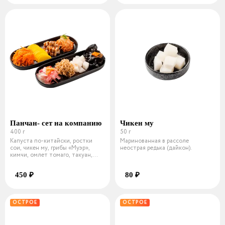
Панчан- сет на компанию
Чикен му
400 г
50 г
Капуста по-китайски, ростки
Маринованная в рассоле
сои, чикен му, грибы «Муэр»,
неострая редька (дайкон).
кимчи, омлет томаго, такуан,
морк
450 ₽
80 ₽
ОСТРОЕ
ОСТРОЕ