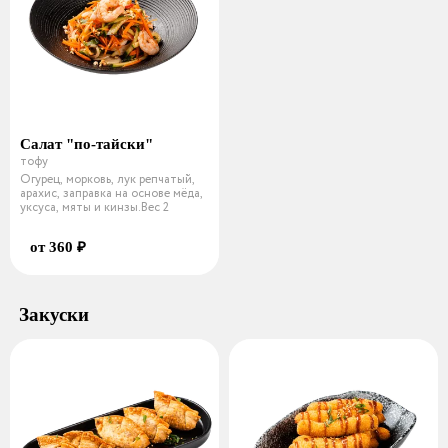
Салат "по-тайски"
тофу
Огурец, морковь, лук репчатый,
арахис, заправка на основе мёда,
уксуса, мяты и кинзы.Вес 2
от 360 ₽
Закуски