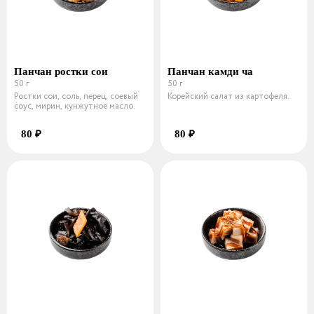
Панчан ростки сои
Панчан камди ча
50 г
50 г
Ростки сои, соль, перец, соевый
Корейский салат из картофеля.
соус, мирин, кунжутное масло.
80 ₽
80 ₽