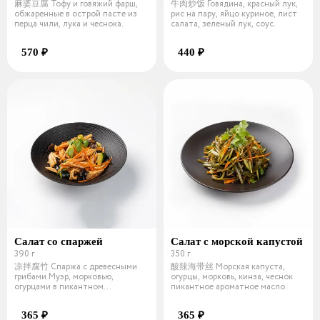
麻婆豆腐 Тофу и говяжий фарш,
牛肉炒饭 Говядина, красный лук,
обжаренные в острой пасте из
рис на пару, яйцо куриное, лист
перца чили, лука и чеснока.
салата, зеленый лук, соус.
570 ₽
440 ₽
Салат со спаржей
Салат с морской капустой
390 г
350 г
凉拌腐竹 Спаржа с древесными
酸辣海带丝 Морская капуста,
грибами Муэр, морковью,
огурцы, морковь, кинза, чеснок
огурцами в пикантном
пикантное ароматное масло.
ароматном масле и ки
365 ₽
365 ₽