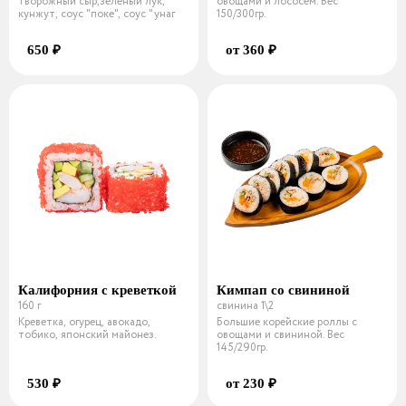
творожный сыр,зеленый лук,
овощами и лососем. Вес
кунжут, соус "поке", соус "унаг
150/300гр.
650 ₽
от 360 ₽
Калифорния с креветкой
Кимпап со свининой
160 г
свинина 1\2
Креветка, огурец, авокадо,
Большие корейские роллы с
тобико, японский майонез.
овощами и свининой. Вес
145/290гр.
530 ₽
от 230 ₽