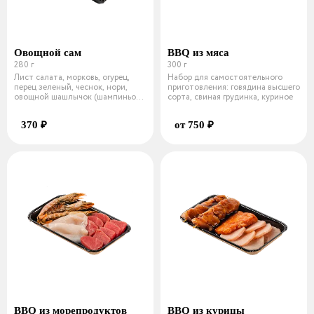
Овощной сам
BBQ из мяса
280 г
300 г
Лист салата, морковь, огурец,
Набор для самостоятельного
перец зеленый, чеснок, нори,
приготовления: говядина высшего
овощной шашлычок (шампиньон,
сорта, свиная грудинка, куриное
цу
370 ₽
от 750 ₽
BBQ из морепродуктов
BBQ из курицы