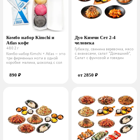
Комбо набор Kimchi и
Дуо Кимчи Сет 2-4
Atlas кофе
человека
480.2 г
Губажоу, свинина веревочка, мясо
с ананасами, салат "Домашний",
Комбо-набор Kimchi × Atlas — это
Салат с фунчозой и говядин
три фирменных моти в одной
коробке: малина, шоколад с сол
890 ₽
от 2850 ₽