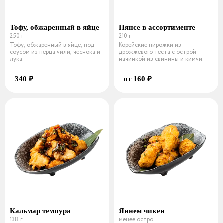
Тофу, обжаренный в яйце
Пянсе в ассортименте
250 г
210 г
Тофу, обжаренный в яйце, под
Корейские пирожки из
соусом из перца чили, чеснока и
дрожжевого теста с острой
лука.
начинкой из свинины и кимчи.
340 ₽
от 160 ₽
Кальмар темпура
Яннем чикен
138 г
менее остро