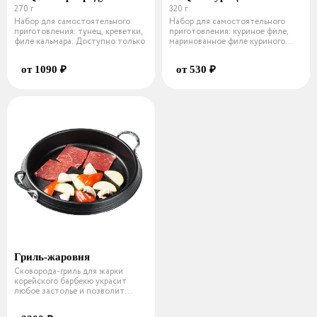
270 г
320 г
Набор для самостоятельного
Набор для самостоятельного
приготовления: тунец, креветки,
приготовления: куриное филе,
филе кальмара. Доступно только
маринованное филе куриного
бедра,
от 1090 ₽
от 530 ₽
Гриль-жаровня
Сковорода-гриль для жарки
корейского барбекю украсит
любое застолье и позволит
провести ин