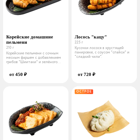
Корейские домашние
Лосось "кацу"
пельмени
225 г
210 г
Кусочки лосося в хрустящей
панировке, с соусом "спайси" и
Корейские пельмени с сочным
"сладкий чили".
мясным фаршем с добавлением
грибов "Шиитаки" и зелёного
лука.
от 450 ₽
от 720 ₽
ОСТРОЕ