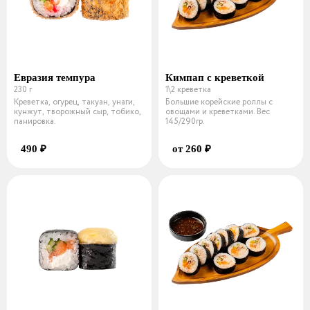
Евразия темпура
Кимпап с креветкой
230 г
1\2 креветка
Креветка, огурец, такуан, унаги,
Большие корейские роллы с
кунжут, творожный сыр, тобико,
овощами и креветками. Вес
панировка.
145/290гр.
490 ₽
от 260 ₽