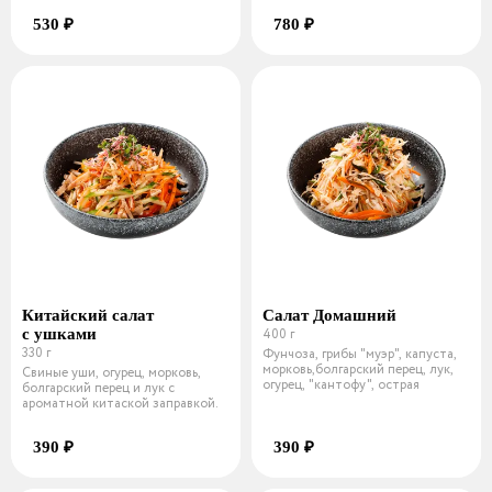
530 ₽
780 ₽
Китайский салат
Салат Домашний
с ушками
400 г
330 г
Фунчоза, грибы "муэр", капуста,
морковь,болгарский перец, лук,
Свиные уши, огурец, морковь,
огурец, "кантофу", острая
болгарский перец и лук с
ароматной китаской заправкой.
390 ₽
390 ₽