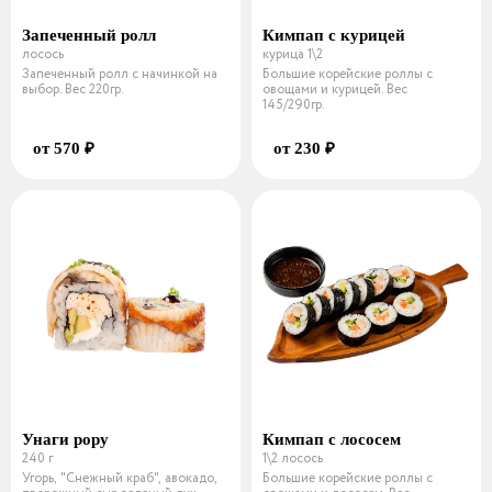
Запеченный ролл
Кимпап с курицей
лосось
курица 1\2
Запеченный ролл с начинкой на
Большие корейские роллы с
выбор. Вес 220гр.
овощами и курицей. Вес
145/290гр.
от 570 ₽
от 230 ₽
Унаги рору
Кимпап с лососем
240 г
1\2 лосось
Угорь, "Снежный краб", авокадо,
Большие корейские роллы с