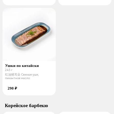
Ушки по китайски
245 г
红油猪耳朵 Свиные уши,
пикантное масло.
290 ₽
Корейское барбекю