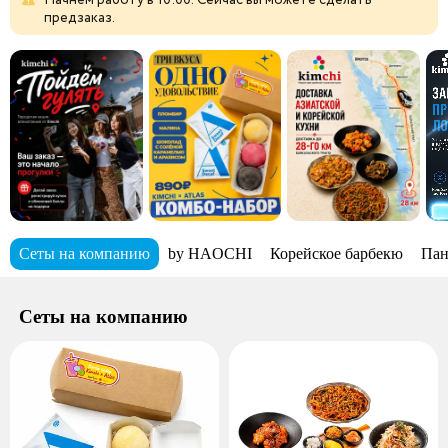
предзаказ.
Сеты на компанию
by HAOCHI
Корейское барбекю
Пан
Сеты на компанию