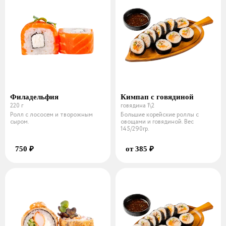
Филадельфия
Кимпап с говядиной
220 г
говядина 1\2
Ролл с лососем и творожным
Большие корейские роллы с
сыром.
овощами и говядиной. Вес
145/290гр.
750 ₽
от 385 ₽