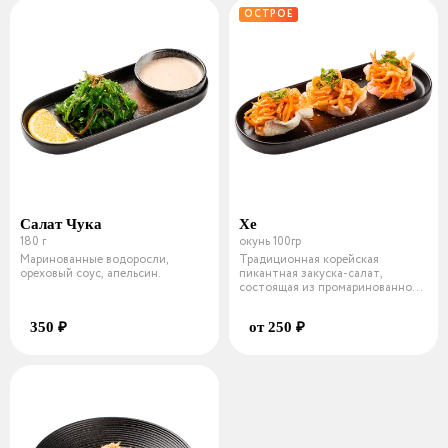
ОСТРОЕ
Салат Чука
Хе
180 г
окунь 100гр
Маринованные водоросли,
Традиционная корейская
ореховый соус, апельсин.
пикантная закуска-салат,
состоящая из промаринованной
начинки на вы
350 ₽
от 250 ₽