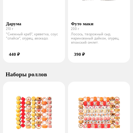
Дарума
Футо маки
210 г
200 г
"Снежный краб", креветка, соус
Лосось, творожный сыр,
"спайси", огурец, авокадо.
маринованый дайкон, огурец,
японский омлет.
440 ₽
390 ₽
Наборы роллов