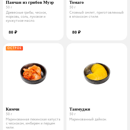
Панчан из грибов Муэр
Томаго
50 г
50 г
Древесные грибы, чеснок,
Слоеный омлет, приготовленный
морковь, соль, луковое и
в японском стиле.
кунжутное масло.
80 ₽
80 ₽
ОСТРОЕ
Кимчи
Танмуджи
50 г
50 г
Маринованная пекинская капуста
Маринованный дайкон.
с чесноком, имбирем и перцем
чили.