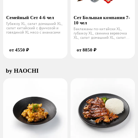
Семейный Сет 4-6 чел
Сет Большая компания 7-
10 чел
Губажоу XL, салат домашний XL,
салат китайский с фунчозой и
Баклажаны по-китайски XL,
говядиной XL мясо с ананасами
губажоу XL, свинина веревочка
XL, салат домашний XL, салат
кита
от 4550 ₽
от 8850 ₽
by HAOCHI