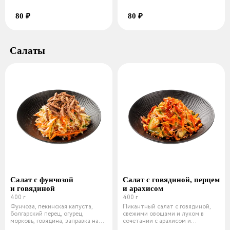
80 ₽
80 ₽
Салаты
Салат с фунчозой
Салат с говядиной, перцем
и говядиной
и арахисом
400 г
400 г
Фунчоза, пекинская капуста,
Пикантный салат с говядиной,
болгарский перец, огурец,
свежими овощами и луком в
морковь, говядина, заправка на
сочетании с арахисом и
основ
хрустящим пе