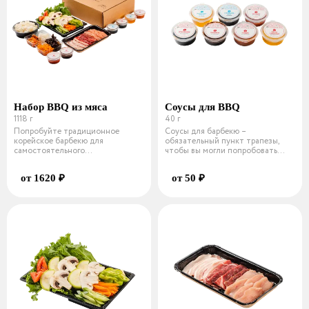
Набор BBQ из мяса
Соусы для BBQ
1118 г
40 г
Попробуйте традиционное
Соусы для барбекю –
корейское барбекю для
обязательный пункт трапезы,
самостоятельного
чтобы вы могли попробовать
приготовления. Состав мясно
сразу несколько
от 1620 ₽
от 50 ₽