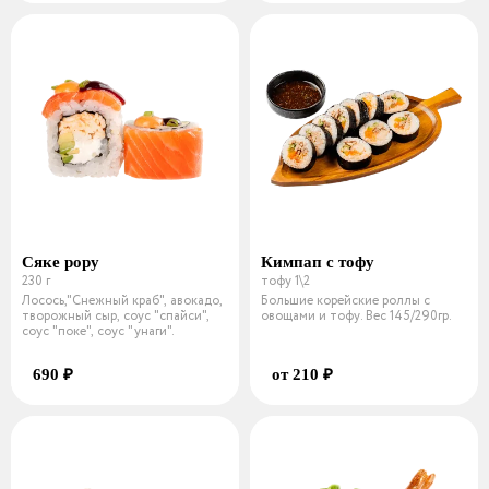
Сяке рору
Кимпап с тофу
230 г
тофу 1\2
Лосось,"Снежный краб", авокадо,
Большие корейские роллы с
творожный сыр, соус "спайси",
овощами и тофу. Вес 145/290гр.
соус "поке", соус "унаги".
690 ₽
от 210 ₽