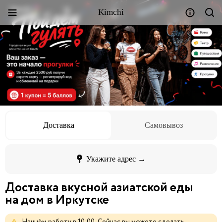
Kimchi
Доставка
Самовывоз
Укажите адрес →
Доставка вкусной азиатской еды
на дом в Иркутске
Начнём
работу
в
10:00.
Сейчас
вы
можете
сделать