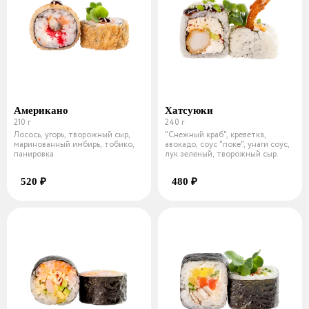
Американо
Хатсуюки
210 г
240 г
Лосось, угорь, творожный сыр,
"Снежный краб", креветка,
маринованный имбирь, тобико,
авокадо, соус "поке", унаги соус,
панировка.
лук зеленый, творожный сыр.
520 ₽
480 ₽