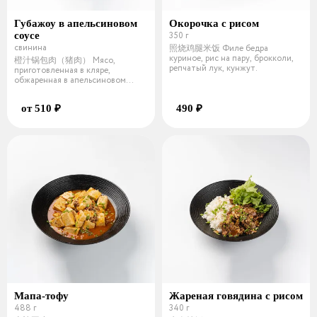
Губажоу в апельсиновом
Окорочка с рисом
соусе
350 г
свинина
照烧鸡腿米饭 Филе бедра
куриное, рис на пару, брокколи,
橙汁锅包肉（猪肉） Мясо,
репчатый лук, кунжут.
приготовленная в кляре,
обжаренная в апельсиновом
соусе с луком и морковью
от 510 ₽
490 ₽
Мапа-тофу
Жареная говядина с рисом
488 г
340 г