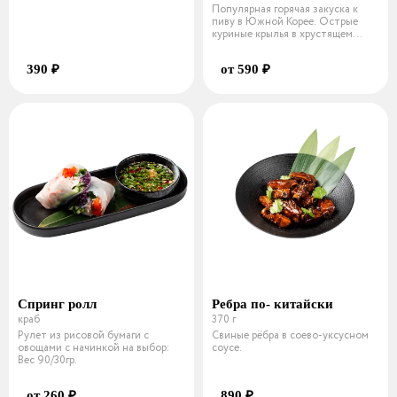
Популярная горячая закуска к
пиву в Южной Корее. Острые
куриные крылья в хрустящем
кляре.
390 ₽
от 590 ₽
Спринг ролл
Ребра по- китайски
краб
370 г
Рулет из рисовой бумаги с
Свиные рёбра в соево-уксусном
овощами с начинкой на выбор:
соусе.
Вес 90/30гр.
от 260 ₽
890 ₽